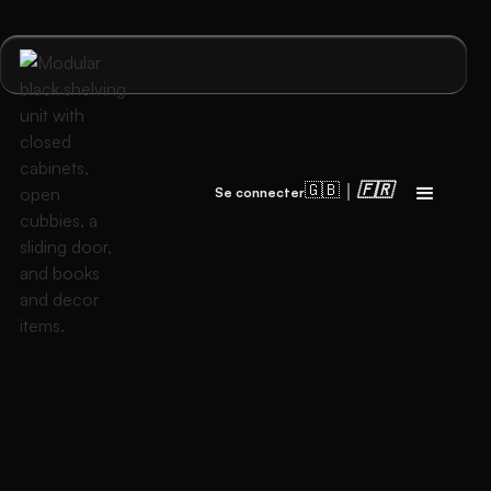
🇬🇧｜
🇫🇷
Se connecter