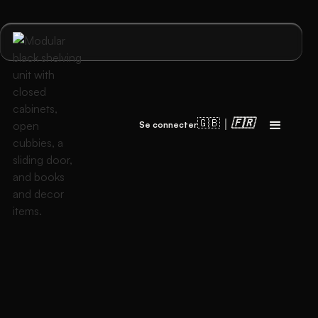
🇬🇧｜
🇫🇷
Se connecter